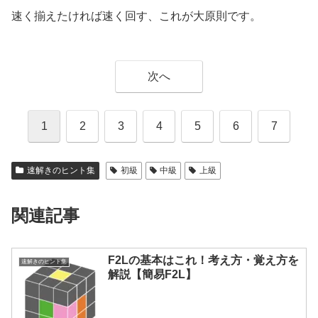
速く揃えたければ速く回す、これが大原則です。
次へ
1
2
3
4
5
6
7
速解きのヒント集
初級
中級
上級
関連記事
F2Lの基本はこれ！考え方・覚え方を
速解きのヒント集
解説【簡易F2L】