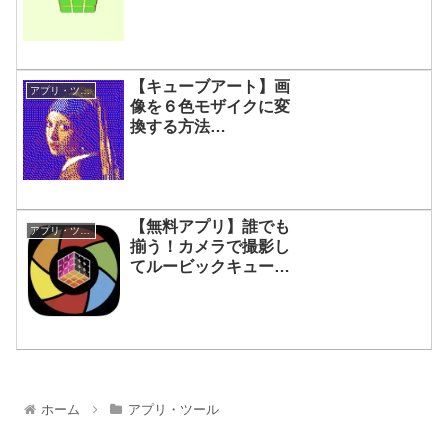
設定方法など
【キューブアート】画
アプリ・ツール
像を６色モザイクに変
換する方法
「Bestsiteever
Mosaic」の使い方
【無料アプリ】誰でも
アプリ・ツール
揃う！カメラで撮影し
てルービックキューブ
を揃える方法【ASolver
の使い方】
ホーム
アプリ・ツール