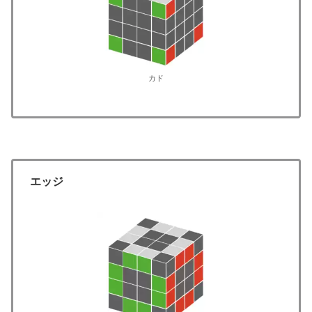
カド
エッジ