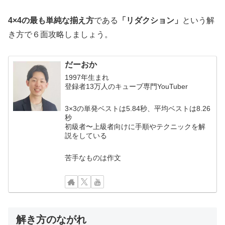
4×4の最も単純な揃え方
である
「リダクション」
という解
き方で６面攻略しましょう。
だーおか
1997年生まれ
登録者13万人のキューブ専門YouTuber
3×3の単発ベストは5.84秒、平均ベストは8.26
秒
初級者〜上級者向けに手順やテクニックを解
説をしている
苦手なものは作文
解き方のながれ