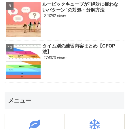
ルービックキューブが"絶対に揃わな
いパターン"の対処・分解方法
210787 views
タイム別の練習内容まとめ【CFOP
法】
174070 views
メニュー