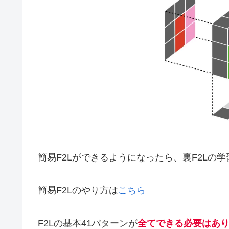
簡易F2Lができるようになったら、裏F2Lの
簡易F2Lのやり方は
こちら
F2Lの基本41パターンが
全てできる必要はあ