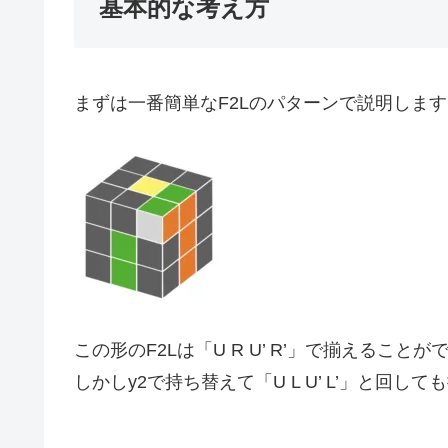
基本的な考え方
まずは一番簡単なF2Lのパターンで説明します
この形のF2Lは「U R U’ R’」で揃えること
しかしy2で持ち替えて「U L U’ L’」と回