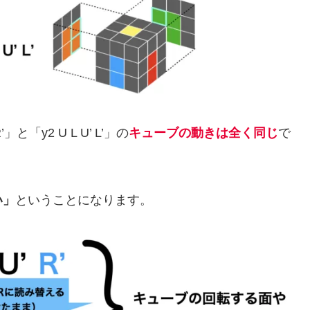
「y2 U L U’ L’」の
キューブの動きは全く同じ
で
い」
ということになります。