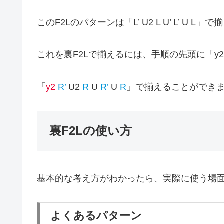
このF2Lのパターンは「L’ U2 L U’ L’ U 
これを裏F2Lで揃えるには、手順の先頭に「y
「
y2
R’
U2
R
U
R’
U
R
」で揃えることができ
裏F2Lの使い方
基本的な考え方がわかったら、実際に使う場
よくあるパターン