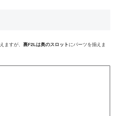
揃えますが、
裏F2Lは
奥のスロット
にパーツを揃えま