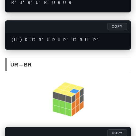
R' U' R' U' R' U R U R
COPY
(U') R U2 R' U R U R' U2 R U' R'
UR→BR
COPY