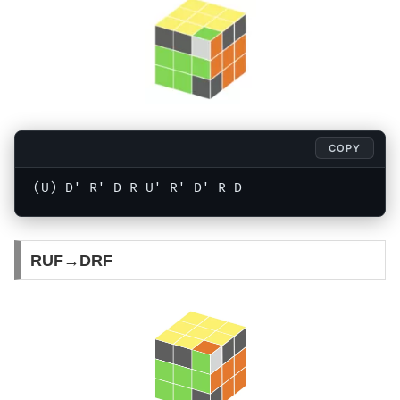
COPY
(U) D' R' D R U' R' D' R D 
RUF→DRF