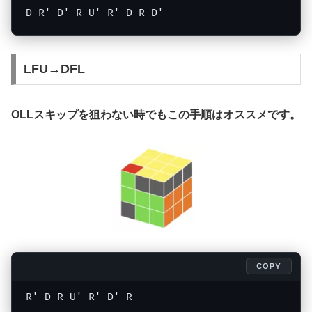
D R' D' R U' R' D R D'
LFU→DFL
OLLスキップを狙わない時でもこの手順はオススメです。
COPY
R' D R U' R' D' R