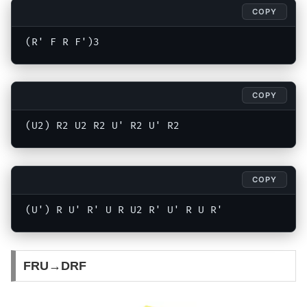
COPY
(R' F R F')3
COPY
(U2) R2 U2 R2 U' R2 U' R2
COPY
(U') R U' R' U R U2 R' U' R U R'
FRU→DRF