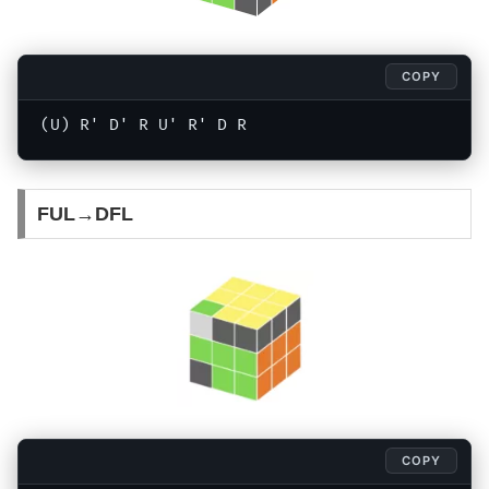
COPY
(U) R' D' R U' R' D R
FUL→DFL
COPY