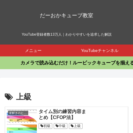
だーおかキューブ教室
YouTube登録者数13万人｜わかりやすいを追求した解説
メニュー
YouTubeチャンネル
カメラで読み込むだけ！ルービックキューブを揃えるア
上級
タイム別の練習内容ま
速解きのヒント集
とめ【CFOP法】
初級
中級
上級