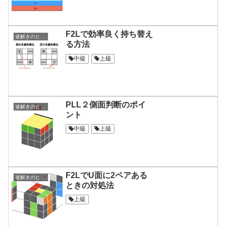
F2Lで効率良く持ち替え
速解きのヒント集
る方法
中級
上級
PLL２側面判断のポイ
速解きのヒント集
ント
中級
上級
F2LでU面に2ペアある
速解きのヒント集
ときの対処法
上級