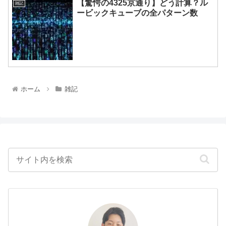
【驚愕の4325京通り】どう計算？ル
雑記
ービックキューブの全パターン数
ホーム
雑記