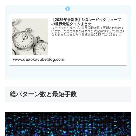
【2025年最新版】3×3ルービックキューブ
の世界最速タイムまとめ
ルービックキューブの世界記録は日々更新され続けて
います。そこで最新のギネス公式記録や非公式の記録
などをまとめました（最終更新2025年2月17日）ギ
ネス公式記録 単発3.08秒2025年2月の大会でYeHing
Wang選手が出した記録。（...
www.daaokacubeblog.com
総パターン数と最短手数