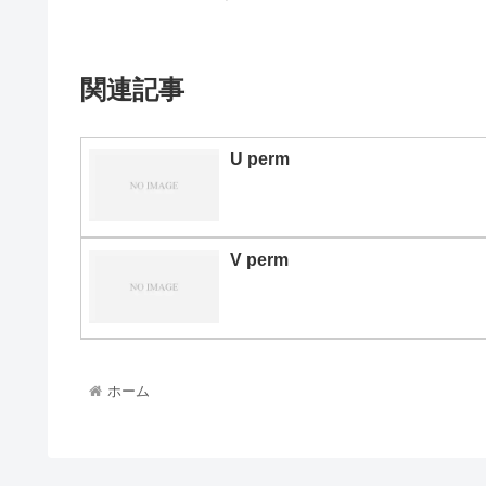
関連記事
U perm
V perm
ホーム