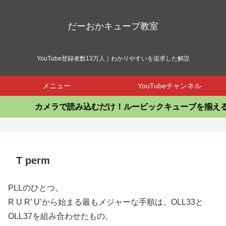
だーおかキューブ教室
YouTube登録者数13万人｜わかりやすいを追求した解説
メニュー
YouTubeチャンネル
カメラで読み込むだけ！ルービックキューブを揃える
T perm
PLLのひとつ。
R U R’ U’から始まる最もメジャーな手順は、OLL33と
OLL37を組み合わせたもの。