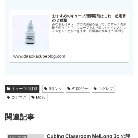
おすすめのキューブ用潤滑剤はこれ！超定番
の２種類
みなさんはキューブに潤滑剤を使っていますか？潤滑
剤を使うことで、キューブをより回しやすくカスタマ
イズすることができます。潤滑剤の効果は？潤滑剤を
使う目的には大きく２つあります。回転を軽さを調整
する潤滑剤を使うことで、キューブの回転の軽さを
変…
www.daaokacubeblog.com
キューブの評価
Sランク
¥10000〜
マグレブ
コアマグ
MoYu
関連記事
Cubing Classroom MeiLong 3c の評
キューブの評価