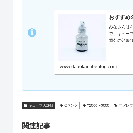
おすすめ
みなさんは
で、キュー
滑剤の効果
さを調整す
www.daaokacubeblog.com
キューブの評価
Cランク
¥2000〜3000
マグレ
関連記事