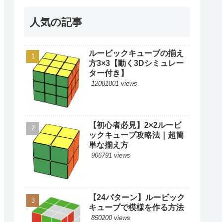
人気の記事
ルービックキューブの揃え
方3×3【動く3Dシミュレー
ター付き】
12081801 views
【初心者必見】2×2ルービ
ックキューブ攻略法｜超簡
単な揃え方
906791 views
【24パターン】ルービック
キューブで模様を作る方法
850200 views