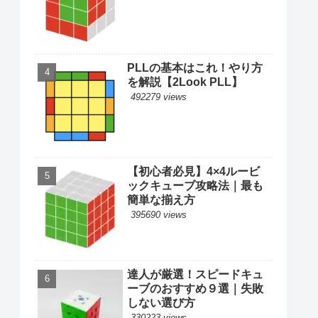
PLLの基本はこれ！やり方
を解説【2Look PLL】
492279 views
【初心者必見】4×4ルービ
ックキューブ攻略法｜最も
簡単な揃え方
395690 views
達人が厳選！スピードキュ
ーブのおすすめ９選｜失敗
しない選び方
330223 views