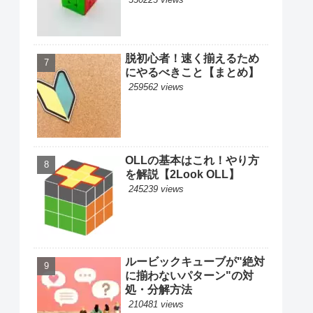
脱初心者！速く揃えるため
にやるべきこと【まとめ】
259562 views
OLLの基本はこれ！やり方
を解説【2Look OLL】
245239 views
ルービックキューブが"絶対
に揃わないパターン"の対
処・分解方法
210481 views