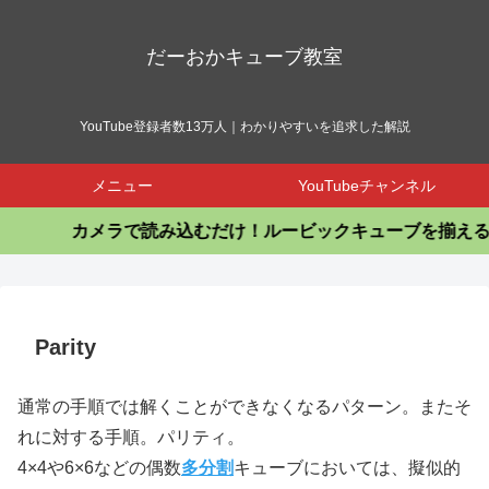
だーおかキューブ教室
YouTube登録者数13万人｜わかりやすいを追求した解説
メニュー
YouTubeチャンネル
カメラで読み込むだけ！ルービックキューブを揃えるア
Parity
通常の手順では解くことができなくなるパターン。またそ
れに対する手順。パリティ。
4×4や6×6などの偶数
多分割
キューブにおいては、擬似的