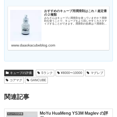
おすすめのキューブ用潤滑剤はこれ！超定番
の２種類
みなさんはキューブに潤滑剤を使っていますか？潤滑
剤を使うことで、キューブをより回しやすくカスタマ
イズすることができます。潤滑剤の効果は？潤滑剤を
使う目的には大きく２つあります。回転を軽さを調整
する潤滑剤を使うことで、キューブの回転の軽さを
変…
www.daaokacubeblog.com
キューブの評価
Sランク
¥8000〜10000
マグレブ
コアマグ
GANCUBE
関連記事
MoYu HuaMeng YS3M Maglev の評
キューブの評価