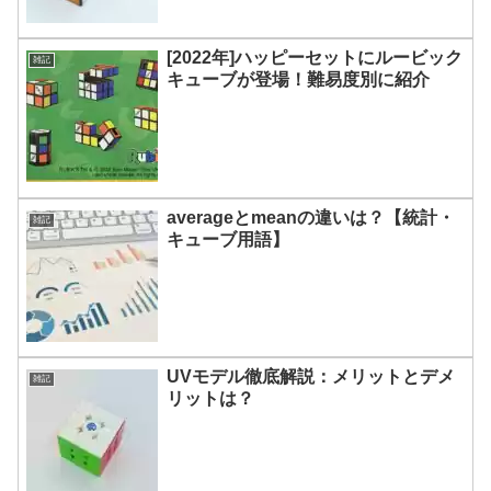
[2022年]ハッピーセットにルービック
雑記
キューブが登場！難易度別に紹介
averageとmeanの違いは？【統計・
雑記
キューブ用語】
UVモデル徹底解説：メリットとデメ
雑記
リットは？