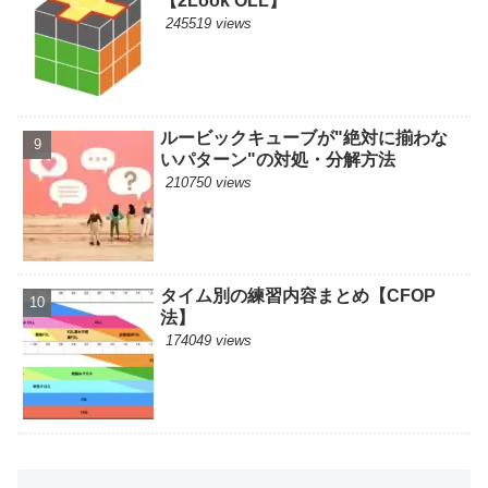
【2Look OLL】
245519 views
ルービックキューブが"絶対に揃わな
いパターン"の対処・分解方法
210750 views
タイム別の練習内容まとめ【CFOP
法】
174049 views