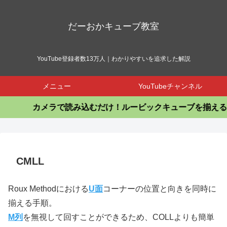
だーおかキューブ教室
YouTube登録者数13万人｜わかりやすいを追求した解説
メニュー
YouTubeチャンネル
カメラで読み込むだけ！ルービックキューブを揃えるア
CMLL
Roux Methodにおける
U面
コーナーの位置と向きを同時に
揃える手順。
M列
を無視して回すことができるため、COLLよりも簡単