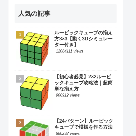
人気の記事
ルービックキューブの揃え
方3×3【動く3Dシミュレー
ター付き】
12084111 views
【初心者必見】2×2ルービ
ックキューブ攻略法｜超簡
単な揃え方
906912 views
【24パターン】ルービック
キューブで模様を作る方法
850292 views