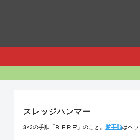
スレッジハンマー
3×3の手順「R’ F R F’」のこと。
逆手順
はヘッ