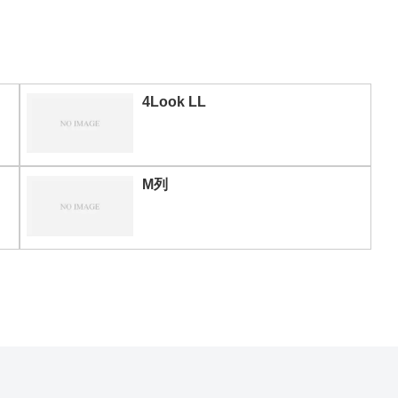
4Look LL
M列