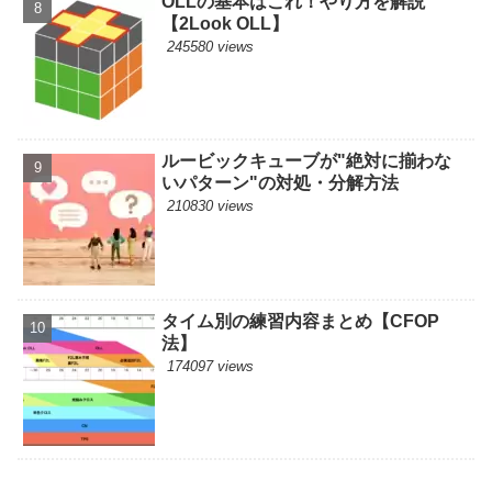
OLLの基本はこれ！やり方を解説
【2Look OLL】
245580 views
ルービックキューブが"絶対に揃わな
いパターン"の対処・分解方法
210830 views
タイム別の練習内容まとめ【CFOP
法】
174097 views